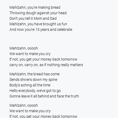
Mahlzahn, you’re making bread
Throwing dough against your head
Don’t you tell it Mom and Dad
Mahlzahn, you have brought us fun
And now you’re 15 years and celebrate
Mahlzahn, ooooh
We want to make you cry
lf not, you get your money back tomorrow
carry on, carry on, as if nothing really matters
Mahlzahn, the bread has come
Sends shivers down my spine
Body’s aching all the time
Hello everybody, we’ve got to go
Gonna leave it all behind and face the truth
Mahlzahn, ooooh
We want to make you cry·
lf not, you get your money back tomorrow