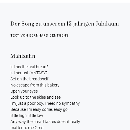
Der Song zu unserem 15 jährigen Jubiläum
TEXT VON BERNHARD BENTGENS
Mahlzahn
ls this the real bread?
ls this just fANTASY?
Set on the breadshelf
No escape from this bakery
Open your eyes
Look up to the skies and see
I’m just a poor boy, I need no sympathy
Because I’m easy come, easy go,
little high, little low
Any way the bread tastes doesn’t really
matter to me 2 me.